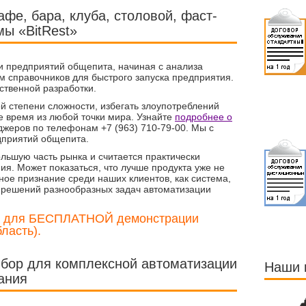
фе, бара, клуба, столовой, фаст-
мы «BitRest»
и предприятий общепита, начиная с анализа
м справочников для быстрого запуска предприятия.
ственной разработки.
й степени сложности, избегать злоупотреблений
е время из любой точки мира. Узнайте
подробнее о
жеров по телефонам +7 (963) 710-79-00. Мы с
дприятий общепита.
ьшую часть рынка и считается практически
я. Может показаться, что лучше продукта уже не
ное признание среди наших клиентов, как система,
 решений разнообразных задач автоматизации
та для БЕСПЛАТНОЙ демонстрации
ласть).
бор для комплексной автоматизации
Наши 
ания