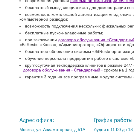
современная удобная
система автоматизации «BitRes
бесплатный выезд специалиста для демонстрации воз
возможность комплексной автоматизации «под ключ» 
компьютерной разводки;
возможность подключения нескольких фискальных рег
бесплатные пуско-наладочные работы;
при заключении
договора обслуживания «Стандартны
«BitRest»: «Касса», «Администратор», «Официант» и «До
бесплатное обновление системы «BitRest» организац
обучение персонала предприятия работе в системе «B
круглосуточная техподдержка клиентов в режиме 24/7
договора обслуживания «Стандартный»
сроком на 1 год
гарантия 3 года на все программные модули системы 
Москва, ул. Авиамоторная, д.51А
будни с 11:00 до 18