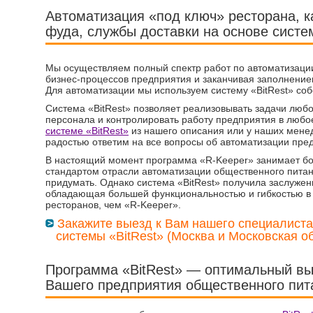
Автоматизация «под ключ» ресторана, ка
фуда, службы доставки на основе систе
Мы осуществляем полный спектр работ по автоматизаци
бизнес-процессов предприятия и заканчивая заполнение
Для автоматизации мы используем систему «BitRest» соб
Система «BitRest» позволяет реализовывать задачи любо
персонала и контролировать работу предприятия в любо
системе «BitRest»
из нашего описания или у наших менед
радостью ответим на все вопросы об автоматизации пре
В настоящий момент программа «R-Keeper» занимает бол
стандартом отрасли автоматизации общественного питани
придумать. Однако система «BitRest» получила заслужен
обладающая большей функциональностью и гибкостью в
ресторанов, чем «R-Keeper».
Закажите выезд к Вам нашего специалис
системы «BitRest» (Москва и Московская об
Программа «BitRest» — оптимальный вы
Вашего предприятия общественного пит