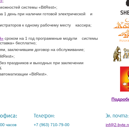
t»
;
можностей системы «BitRest»;
за 1 день при наличии готовой электрической и
истраторов к одному рабочему месту кассира;
й»
сроком на 1 год программные модули системы
ставка» бесплатно;
иям, заключившим договор на обслуживание;
itRest»;
 без праздников и выходных при заключении
;
автоматизации «BitRest».
Подробн
:00 часов
+7 (963) 710-79-00
inf@2-byte.r